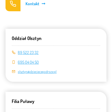
Kontakt
Oddział Olsztyn
89 522 23 32
695 04 04 50
olsztyn@dzieciecepodroze.pl
Filia Puławy