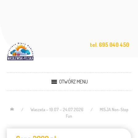
tel. 695 040 450
OTWÓRZ MENU
/
Waszeta – 19.07 – 24.07.2026
/
MISJA Non-Stop
Fun