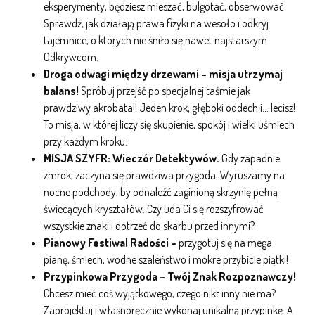
eksperymenty, będziesz mieszać, bulgotać, obserwować.
Sprawdź, jak działają prawa fizyki na wesoło i odkryj
tajemnice, o których nie śniło się nawet najstarszym
Odkrywcom.
Droga odwagi między drzewami – misja utrzymaj
balans!
Spróbuj przejść po specjalnej taśmie jak
prawdziwy akrobata!! Jeden krok, głęboki oddech i… lecisz!
To misja, w której liczy się skupienie, spokój i wielki uśmiech
przy każdym kroku.
MISJA SZYFR: Wieczór Detektywów.
Gdy zapadnie
zmrok, zaczyna się prawdziwa przygoda. Wyruszamy na
nocne podchody, by odnaleźć zaginioną skrzynię pełną
świecących kryształów. Czy uda Ci się rozszyfrować
wszystkie znaki i dotrzeć do skarbu przed innymi?
Pianowy Festiwal Radości –
przygotuj się na mega
pianę, śmiech, wodne szaleństwo i mokre przybicie piątki!
Przypinkowa Przygoda – Twój Znak Rozpoznawczy!
Chcesz mieć coś wyjątkowego, czego nikt inny nie ma?
Zaprojektuj i własnoręcznie wykonaj unikalną przypinkę. A