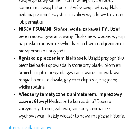
swój wyjątkowy kamień i tchnij w niego życie. Każdy
kamień ma swoją historię – stwórz swoja własną. Maluj,
ozdabiaj i zamień zwykłe otoczaki w wyjątkowy talizman
lub pamiątkę.
MISJA TSUNAMI: Słońce, woda, zabawa i TY .
Dzień
pełen radości gwarantowany. Pluskanie w wodzie, wyścigi
na piasku i radosne okrzyki – każda chwila nad jeziorem to
niezapomniana przygoda.
Ognisko z pieczeniem kiełbasek.
Usiądź przy ognisku,
piecz kiełbaski i opowiadaj historie przy blasku płomieni.
Śmiech, ciepło i przygoda gwarantowane – prawdziwa
magia kolonii. To chwila, gdy cała ekipa staje się jedną
wielką rodziną.
Wieczory tematyczne z animatorem: Imprezowy
zawrót Głowy!
Myślisz, że to koniec dnia? Dopiero
zaczynamy! Taniec, zabawa, konkursy, animacje z
wychowawcą – każdy wieczór to nowa magiczna historia.
Informacje dla rodziców