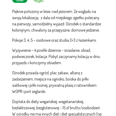
Pięknie położony w lesie, nad jeziorem. Ze względu na
swoją lokalizację, z dala od miejskiego zgiełku polecany
na pierwszy, samodzielny wyjazd. Ośrodek o standardzie
kolonijnym, chwalony za przepyszne, domowe jedzenie.
Pokoje 3, 4, 5 – osobowe oraz studia 2+3 z łazienkami.
Wyżywienie – 4 posiłki dziennie – śniadanie, obiad,
podwieczorek, kolacja. Pobyt zaczynamy kolacją w dniu
przyjazdu i kończymy obiadem.
Ośrodek posiada ogród, plac zabaw, altanę z
zadaszeniem, miejsce na ognisko, boiska do piłki
siatkowej i piłki nożnej, prywatną plażę z ratownikiem
WOPR i port żeglarski.
Dopłata do diety wegańskiej, wegetariańskiej,
bezlaktozowej, bezglutenowej – 15 zł brutto/osobodzień.
W ośrodku nie ma innych diet i diet specjalistycznych (np.