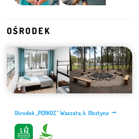
OŚRODEK
Ośrodek „PERKOZ” Waszeta, k. Olsztyna