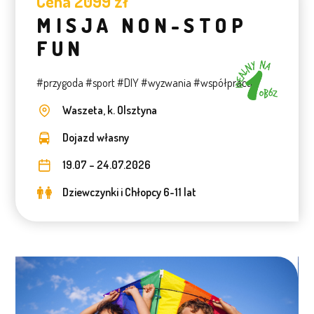
Cena 2099 zł
MISJA NON-STOP
FUN
#przygoda #sport #DIY #wyzwania #współpraca
Waszeta, k. Olsztyna
Dojazd własny
19.07 – 24.07.2026
Dziewczynki i Chłopcy 6-11 lat