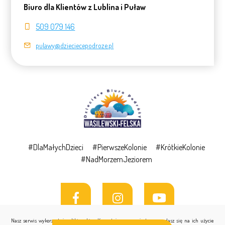
Biuro dla Klientów z Lublina i Puław
509 079 146
pulawy@dzieciecepodroze.pl
#DlaMałychDzieci
#PierwszeKolonie
#KrótkieKolonie
#NadMorzemJeziorem
Nasz serwis wykorzystuje pliki cookies. Korzystając z naszej strony zgadasz się na ich użycie