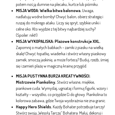
potem noś ją dumnie na plecaku, kurtce lub piórniku.
MISJA WODA: Wielka bitwa balonowa.
Uwaga,
nadlatują wodne bomby! Chwyć balon, obierz strategię i
ruszaj do mokrego ataku. Liczy się spryt, szybkie uniki i
celne oko. Kto wyjdzie z tej bitwy najbardziej suchy?
(Spoiler: nikt!)
MISJA WYKOPALISKA: Plażowe konstrukcje XXL.
Zapomnij o małych babkach – zamki z piasku na wielką
skalę! Chwyć łopatkę, wiaderka i stwórz własny piaskowy
zamek, smoczą jaskinię, a może fortecę? Buduj, rzeźb, śmiej
się i zamień plażę w magiczną krainę przygód.
MISJA PUSTYNNA BURZA KREATYWNOŚCI:
Mistrzowie Piankoliny.
Stwórz własne, miękkie,
piankowe cuda. Wymyślaj, ugniataj i formuj figurki, wzory i
kształty – wszystko, co przyjdzie Ci do głowy. Piankolina to
kolorowa zabawa, gdzie Twoja wyobraźnia nie zna granic.
Happy Hero Shields.
Każdy Bohater potrzebuje tarczy!
Stwórz swoją „Wesołą Tarczę” Bohatera. Maluj, dekoruj i