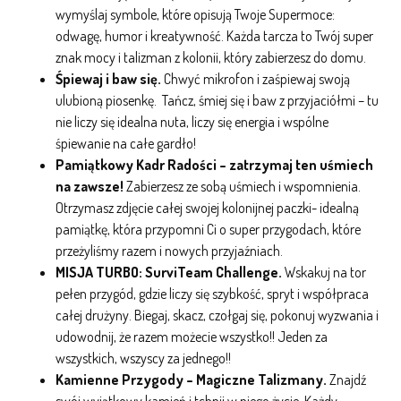
wymyślaj symbole, które opisują Twoje Supermoce:
odwagę, humor i kreatywność. Każda tarcza to Twój super
znak mocy i talizman z kolonii, który zabierzesz do domu.
Śpiewaj i baw się.
Chwyć mikrofon i zaśpiewaj swoją
ulubioną piosenkę. Tańcz, śmiej się i baw z przyjaciółmi – tu
nie liczy się idealna nuta, liczy się energia i wspólne
śpiewanie na całe gardło!
Pamiątkowy Kadr Radości – zatrzymaj ten uśmiech
na zawsze!
Zabierzesz ze sobą uśmiech i wspomnienia.
Otrzymasz zdjęcie całej swojej kolonijnej paczki- idealną
pamiątkę, która przypomni Ci o super przygodach, które
przeżyliśmy razem i nowych przyjaźniach.
MISJA TURBO: SurviTeam Challenge.
Wskakuj na tor
pełen przygód, gdzie liczy się szybkość, spryt i współpraca
całej drużyny. Biegaj, skacz, czołgaj się, pokonuj wyzwania i
udowodnij, że razem możecie wszystko!! Jeden za
wszystkich, wszyscy za jednego!!
Kamienne Przygody – Magiczne Talizmany.
Znajdź